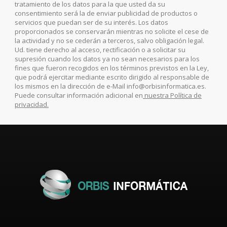
tratamiento de los datos para la que usted da su
consentimiento será la de enviar publicidad de productos o
servicios que puedan ser de su interés. Los datos
proporcionados se conservarán mientras no solicite el cese de
la actividad y no se cederán a terceros, salvo obligación legal.
Ud. tiene derecho al acceso, rectificación o a solicitar su
supresión cuando los datos ya no sean necesarios para los
fines que fueron recogidos en los términos previstos en la Ley,
que podrá ejercitar mediante escrito dirigido al responsable de
los mismos en la dirección de e-Mail info@orbisinformatica.es.
Puede consultar información adicional en
nuestra Política de
privacidad.