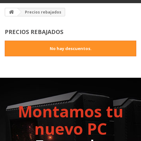
Precios rebajados
PRECIOS REBAJADOS
No hay descuentos.
Montamos tu
nuevo PC