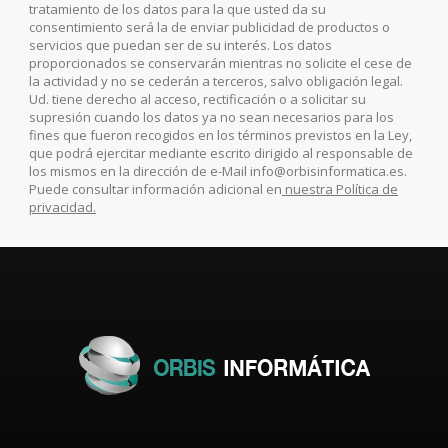
tratamiento de los datos para la que usted da su
consentimiento será la de enviar publicidad de productos o
servicios que puedan ser de su interés. Los datos
proporcionados se conservarán mientras no solicite el cese de
la actividad y no se cederán a terceros, salvo obligación legal.
Ud. tiene derecho al acceso, rectificación o a solicitar su
supresión cuando los datos ya no sean necesarios para los
fines que fueron recogidos en los términos previstos en la Ley,
que podrá ejercitar mediante escrito dirigido al responsable de
los mismos en la dirección de e-Mail info@orbisinformatica.es.
Puede consultar información adicional en
nuestra Política de
privacidad.