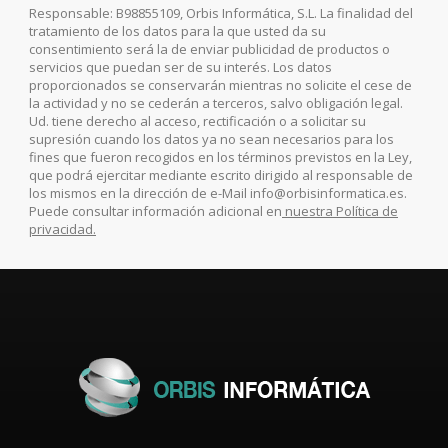
Responsable: B98855109, Orbis Informática, S.L. La finalidad del
tratamiento de los datos para la que usted da su
consentimiento será la de enviar publicidad de productos o
servicios que puedan ser de su interés. Los datos
proporcionados se conservarán mientras no solicite el cese de
la actividad y no se cederán a terceros, salvo obligación legal.
Ud. tiene derecho al acceso, rectificación o a solicitar su
supresión cuando los datos ya no sean necesarios para los
fines que fueron recogidos en los términos previstos en la Ley,
que podrá ejercitar mediante escrito dirigido al responsable de
los mismos en la dirección de e-Mail info@orbisinformatica.es.
Puede consultar información adicional en
nuestra Política de
privacidad.